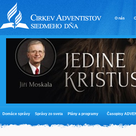
O nás
O
Domáce správy
Správy zo sveta
Plány a programy
Časopisy ADVE