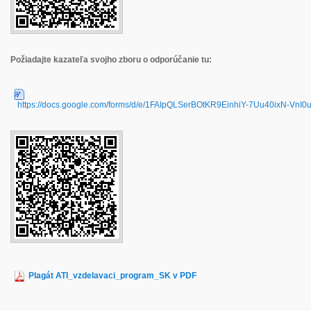
Požiadajte kazateľa svojho zboru o odporúčanie tu:
https://docs.google.com/forms/d/e/1FAIpQLSerBOtKR9EinhiY-7Uu40ixN-
Plagát ATI_vzdelavaci_program_SK v PDF