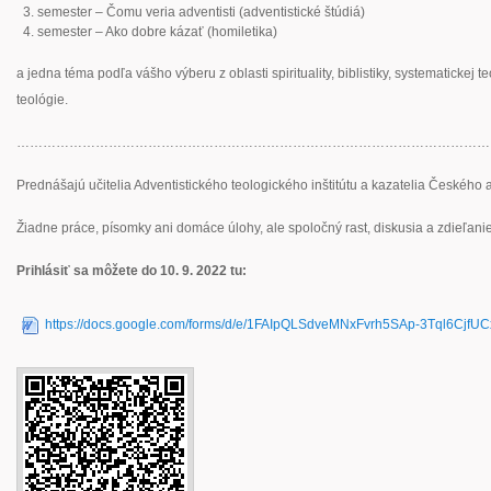
semester – Čomu veria adventisti (adventistické štúdiá)
semester – Ako dobre kázať (homiletika)
a jedna téma podľa vášho výberu z oblasti spirituality, biblistiky, systematickej t
teológie.
………………………………………………………………………………………………
Prednášajú učitelia Adventistického teologického inštitútu a kazatelia Českého
Žiadne práce, písomky ani domáce úlohy, ale spoločný rast, diskusia a zdieľanie
Prihlásiť sa môžete do 10. 9. 2022 tu:
https://docs.google.com/forms/d/e/1FAIpQLSdveMNxFvrh5SAp-3Tql6Cjf