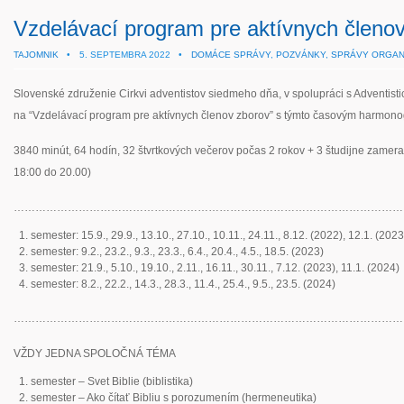
Vzdelávací program pre aktívnych členo
TAJOMNIK
•
5. SEPTEMBRA 2022 •
DOMÁCE SPRÁVY
,
POZVÁNKY
,
SPRÁVY ORGANI
Slovenské združenie Cirkvi adventistov siedmeho dňa, v spolupráci s Adventisti
na “Vzdelávací program pre aktívnych členov zborov” s týmto časovým harmo
3840 minút, 64 hodín, 32 štvrtkových večerov počas 2 rokov + 3 študijne zameran
18:00 do 20.00)
………………………………………………………………………………………………
semester: 15.9., 29.9., 13.10., 27.10., 10.11., 24.11., 8.12. (2022), 12.1. (202
semester: 9.2., 23.2., 9.3., 23.3., 6.4., 20.4., 4.5., 18.5. (2023)
semester: 21.9., 5.10., 19.10., 2.11., 16.11., 30.11., 7.12. (2023), 11.1. (2024)
semester: 8.2., 22.2., 14.3., 28.3., 11.4., 25.4., 9.5., 23.5. (2024)
………………………………………………………………………………………………
VŽDY JEDNA SPOLOČNÁ TÉMA
semester – Svet Biblie (biblistika)
semester – Ako čítať Bibliu s porozumením (hermeneutika)