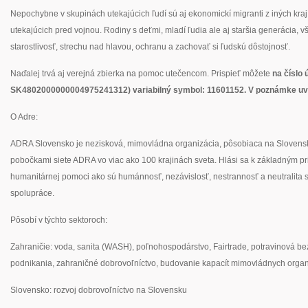
Nepochybne v skupinách utekajúcich ľudí sú aj ekonomickí migranti z iných kraj
utekajúcich pred vojnou. Rodiny s deťmi, mladí ľudia ale aj staršia generácia, vše
starostlivosť, strechu nad hlavou, ochranu a zachovať si ľudskú dôstojnosť.
Naďalej trvá aj verejná zbierka na pomoc utečencom. Prispieť môžete
na číslo
SK4802000000004975241312) variabilný symbol: 11601152. V poznámke uv
O Adre:
ADRA Slovensko je nezisková, mimovládna organizácia, pôsobiaca na Slovensk
pobočkami siete ADRA vo viac ako 100 krajinách sveta. Hlási sa k základným p
humanitárnej pomoci ako sú humánnosť, nezávislosť, nestrannosť a neutralita s
spolupráce.
Pôsobí v týchto sektoroch:
Zahraničie: voda, sanita (WASH), poľnohospodárstvo, Fairtrade, potravinová 
podnikania, zahraničné dobrovoľníctvo, budovanie kapacít mimovládnych organ
Slovensko: rozvoj dobrovoľníctvo na Slovensku