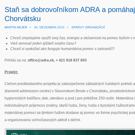
Staň sa dobrovoľníkom ADRA a pomáhaj
Chorvátsku
MARTIN MAJER
•
30. DECEMBRA 2015 •
SPRÁVY ORGANIZÁCIÍ
Chceš zmysluplne využiť svoj čas, energiu a skúsenosti na pomoc ľuďom v 
Vieš venovať jeden týždeň svojho času?
Chceš si vyskúšať ako funguje humanitárna pomoc v zahraničí?
Prihlás sa na:
office@adra.sk
, + 421 918 837 693
Projekt:
Cieľom predkladaného projektu je zabezpečenie základných ľudských potrieb a 
(transmit addmission centre) v Slavonskom Brode v Chorvátsku, prostredníctvom 
hygienických balíčkov, dek, uterákov a pod.) pre približne 250 rodín. Materiálna 
individuálnych príjemcov (rodiny, starší ľudia, ženy, ľudia s fyzickými ťažkosťam
materiálnej pomoci sa týmtom ľuďom dostane aj pomoc vo forme psychickej podp
a organizovaniu voľnočasových aktivít s deťmi.