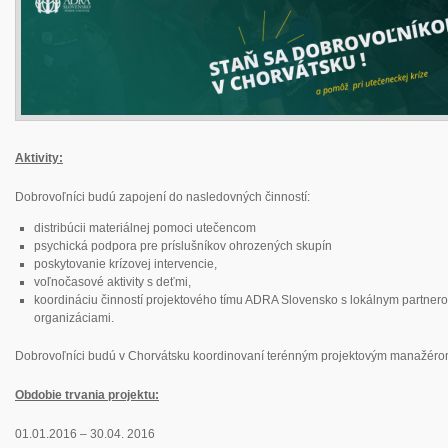
Aktivity:
Dobrovoľníci budú zapojení do nasledovných činností:
distribúcii materiálnej pomoci utečencom
psychická podpora pre príslušníkov ohrozených skupín
poskytovanie krízovej intervencie,
voľnočasové aktivity s deťmi,
koordináciu činností projektového tímu ADRA Slovensko s lokálnym partner
organizáciami.
Dobrovoľníci budú v Chorvátsku koordinovaní terénným projektovým manažér
Obdobie trvania projektu:
01.01.2016 – 30.04. 2016