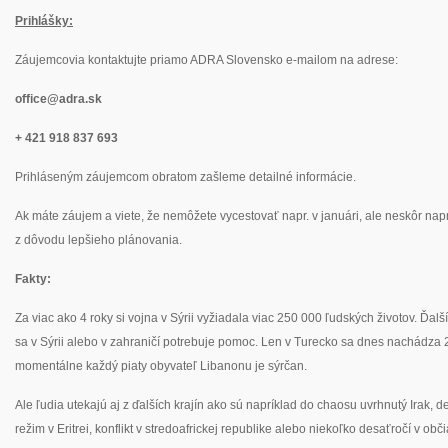
Prihlášky:
Záujemcovia kontaktujte priamo ADRA Slovensko e-mailom na adrese:
office@adra.sk
+ 421 918 837 693
Prihláseným záujemcom obratom zašleme detailné informácie.
Ak máte záujem a viete, že nemôžete vycestovať napr. v januári, ale neskôr napr.
z dôvodu lepšieho plánovania.
Fakty:
Za viac ako 4 roky si vojna v Sýrii vyžiadala viac 250 000 ľudských životov. Ďal
sa v Sýrii alebo v zahraničí potrebuje pomoc. Len v Turecko sa dnes nachádza 
momentálne každý piaty obyvateľ Libanonu je sýrčan.
Ale ľudia utekajú aj z ďalších krajín ako sú napríklad do chaosu uvrhnutý Irak, d
režim v Eritrei, konflikt v stredoafrickej republike alebo niekoľko desaťročí v o