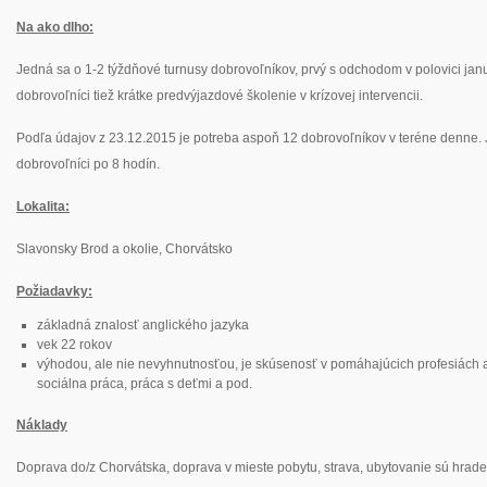
Na ako dlho:
Jedná sa o 1-2 týždňové turnusy dobrovoľníkov, prvý s odchodom v polovici janu
dobrovoľníci tiež krátke predvýjazdové školenie v krízovej intervencii.
Podľa údajov z 23.12.2015 je potreba aspoň 12 dobrovoľníkov v teréne denne. J
dobrovoľníci po 8 hodín.
Lokalita:
Slavonsky Brod a okolie, Chorvátsko
Požiadavky:
základná znalosť anglického jazyka
vek 22 rokov
výhodou, ale nie nevyhnutnosťou, je skúsenosť v pomáhajúcich profesiách 
sociálna práca, práca s deťmi a pod.
Náklady
Doprava do/z Chorvátska, doprava v mieste pobytu, strava, ubytovanie sú hrad