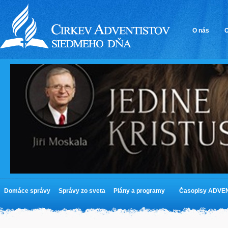
O nás
O
Domáce správy
Správy zo sveta
Plány a programy
Časopisy ADVE