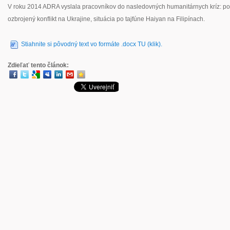
V roku 2014 ADRA vyslala pracovníkov do nasledovných humanitárnych kríz: p
ozbrojený konflikt na Ukrajine, situácia po tajfúne Haiyan na Filipínach.
Stiahnite si pôvodný text vo formáte .docx TU (klik).
Zdieľať tento článok: