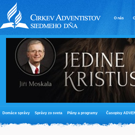
O nás
O
Domáce správy
Správy zo sveta
Plány a programy
Časopisy ADVE