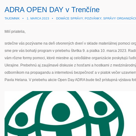
ADRA OPEN DAY v Trenčíne
TAJOMNIK
•
1. MARCA 2023 •
DOMÁCE SPRÁVY
,
POZVÁNKY
,
SPRÁVY ORGANIZÁCI
Milí priatelia,
srdečne vás pozývame na deň otvorených dverí v sklade materiálnej pomoci org
sme pre vás bohatý program v priebehu štvrtka 9. a piatka 10. marca 2023. Ra
vám rôzne formy pomoci, ktoré miestne aj celoštátne organizácie poskytujú ľuď
Ukrajine. Prebehnú aj zaujímavé diskusie z hosťami a hostkami z medzinárodný
odborníkom na propagandu a internetovú bezpečnosť a v piatok večer uzavri
Pavla Helana. V priebehu akcie Open Day ADRA bude tiež prístupná výstava fot